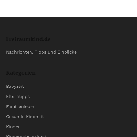
Freiraumkind.de
Nachrichten, Tipps und Einblicke
Kategorien
Babyzeit
Elterntipps
Familienleben
Gesunde Kindheit
Kinder
Kinderentwicklung