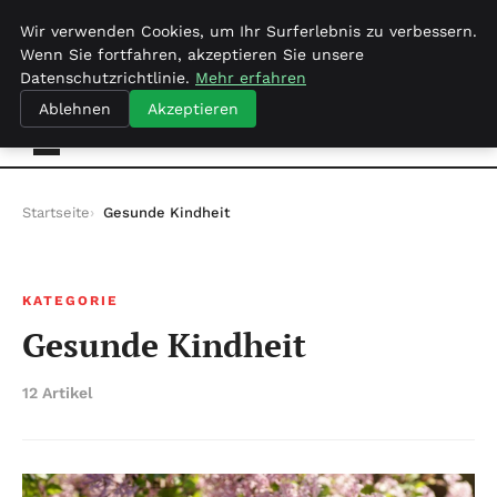
samedi 8 août 2026
Wir verwenden Cookies, um Ihr Surferlebnis zu verbessern.
Wenn Sie fortfahren, akzeptieren Sie unsere
Datenschutzrichtlinie.
Mehr erfahren
Freiraumkind.de
Ablehnen
Akzeptieren
Startseite
Gesunde Kindheit
KATEGORIE
Gesunde Kindheit
12 Artikel