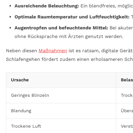
Ausreichende Beleuchtung:
Ein blendfreies, möglic
Optimale Raumtemperatur und Luftfeuchtigkeit:
T
Augentropfen und befeuchtende Mittel:
Bei akuter
ohne Rücksprache mit Ärzten genutzt werden.
Neben diesen
Maßnahmen
ist es ratsam, digitale Ger
Schlafengehen fördert zudem einen erholsameren Schl
Ursache
Belas
Geringes Blinzeln
Trock
Blendung
Übera
Trockene Luft
Verst