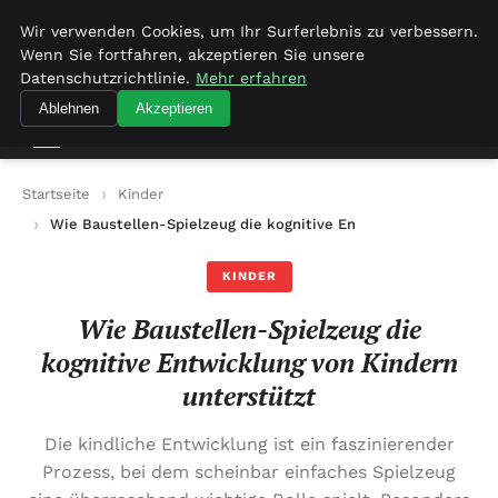
Freiraumkind.de
Wir verwenden Cookies, um Ihr Surferlebnis zu verbessern.
Wenn Sie fortfahren, akzeptieren Sie unsere
Freiraumkind.de
Datenschutzrichtlinie.
Mehr erfahren
Ablehnen
Akzeptieren
Startseite
Kinder
Wie Baustellen-Spielzeug die kognitive Entwicklung von Kind
KINDER
Wie Baustellen-Spielzeug die
kognitive Entwicklung von Kindern
unterstützt
Die kindliche Entwicklung ist ein faszinierender
Prozess, bei dem scheinbar einfaches Spielzeug