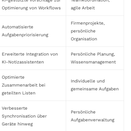
KI-gestützte Vorschläge zur
Teamkoordination,
Optimierung von Workflows
agile Arbeit
Firmenprojekte,
Automatisierte
persönliche
Aufgabenpriorisierung
Organisation
Erweiterte Integration von
Persönliche Planung,
KI-Notizassistenten
Wissensmanagement
Optimierte
Individuelle und
Zusammenarbeit bei
gemeinsame Aufgaben
geteilten Listen
Verbesserte
Persönliche
Synchronisation über
Aufgabenverwaltung
Geräte hinweg